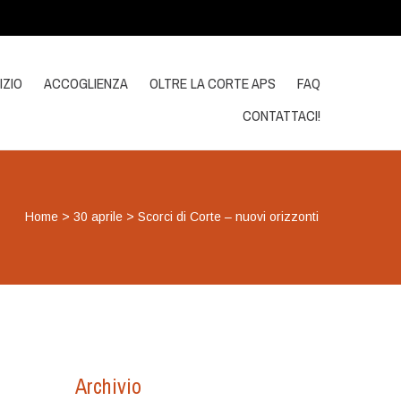
IZIO
ACCOGLIENZA
OLTRE LA CORTE APS
FAQ
CONTATTACI!
Home
>
30 aprile
>
Scorci di Corte – nuovi orizzonti
Archivio