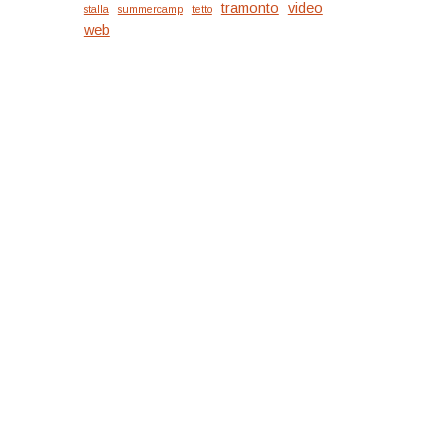
tramonto
video
stalla
summercamp
tetto
web