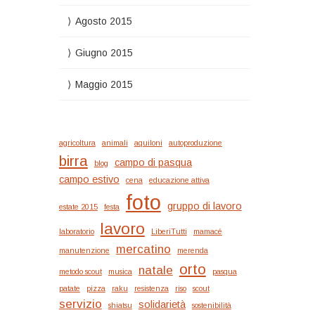
Agosto 2015
Giugno 2015
Maggio 2015
agricoltura
animali
aquiloni
autoproduzione
birra
campo di pasqua
blog
campo estivo
cena
educazione attiva
foto
gruppo di lavoro
estate 2015
festa
lavoro
laboratorio
LiberiTutti
mamacé
mercatino
manutenzione
merenda
orto
natale
metodo scout
musica
pasqua
patate
pizza
raku
resistenza
riso
scout
servizio
solidarietà
shiatsu
sostenibilità