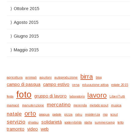
Ottobre 2015
Agosto 2015
Giugno 2015
Maggio 2015
birra
agricoltura
animali
aquiloni
autoproduzione
blog
campo di pasqua
campo estivo
cena
educazione attiva
estate 2015
foto
lavoro
gruppo di lavoro
festa
laboratorio
LiberiTutti
mercatino
mamacé
manutenzione
merenda
metodo scout
musica
orto
natale
pasqua
patate
pizza
raku
resistenza
riso
scout
servizio
solidarietà
shiatsu
sostenibilità
stalla
summercamp
tetto
tramonto
video
web