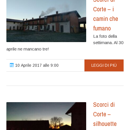
Corte – i
camin che
fumano
La foto della
settimana. Al 30
aprile ne mancano tre!
10 Aprile 2017 alle 9:00
LEGGI DI PIÙ
Scorci di
Corte –
silhouette