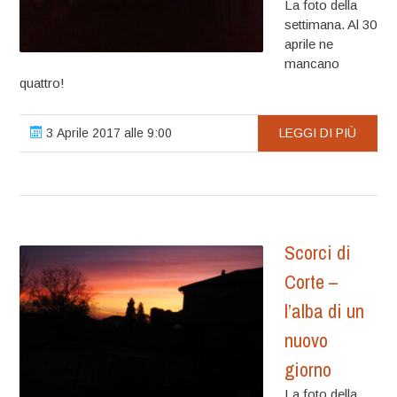
La foto della
settimana. Al 30
aprile ne
mancano
quattro!
3 Aprile 2017 alle 9:00
LEGGI DI PIÙ
Scorci di
Corte –
l’alba di un
nuovo
giorno
La foto della