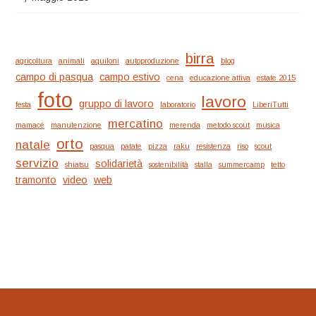
birra
agricoltura
animali
aquiloni
autoproduzione
blog
campo di pasqua
campo estivo
cena
educazione attiva
estate 2015
foto
lavoro
gruppo di lavoro
festa
laboratorio
LiberiTutti
mercatino
mamacé
manutenzione
merenda
metodo scout
musica
orto
natale
pasqua
patate
pizza
raku
resistenza
riso
scout
servizio
solidarietà
shiatsu
sostenibilità
stalla
summercamp
tetto
tramonto
video
web