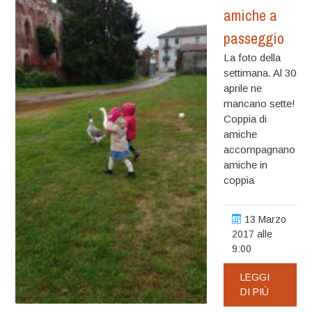
amiche a
passeggio
La foto della
settimana. Al 30
aprile ne
mancano sette!
Coppia di
amiche
accompagnano
amiche in
coppia
13 Marzo
2017 alle
9:00
LEGGI
DI PIÙ