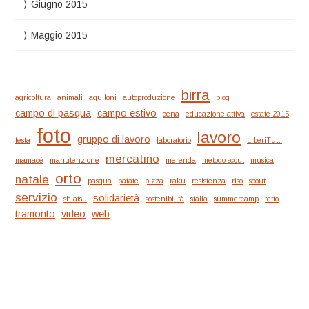
Giugno 2015
Maggio 2015
birra
agricoltura
animali
aquiloni
autoproduzione
blog
campo di pasqua
campo estivo
cena
educazione attiva
estate 2015
foto
lavoro
gruppo di lavoro
festa
laboratorio
LiberiTutti
mercatino
mamacé
manutenzione
merenda
metodo scout
musica
orto
natale
pasqua
patate
pizza
raku
resistenza
riso
scout
servizio
solidarietà
shiatsu
sostenibilità
stalla
summercamp
tetto
tramonto
video
web